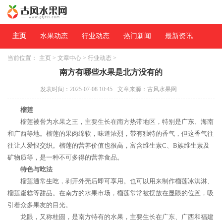
主页
水果动态
行业动态
热门新闻
最新资讯
当前位置：
主页
>
文章中心
>
行业动态
>
南方有哪些水果是北方没有的
发表时间：2025-07-08 10:45
文章来源：古风水果网
榴莲
榴莲被誉为水果之王，主要生长在南方热带地区，特别是广东、海南
和广西等地。榴莲的果肉绵软，味道浓烈，带有独特的香气，但这香气往
往让人爱恨交织。榴莲的营养价值也很高，富含维生素C、B族维生素及
矿物质等，是一种不可多得的营养食品。
特色与吃法
榴莲通常生吃，剥开外壳后即可享用。也可以用来制作榴莲冰淇淋、
榴莲蛋糕等甜品。在南方的水果市场，榴莲常常被摆放在显眼的位置，吸
引着众多果友的目光。
龙眼，又称桂圆，是南方特有的水果，主要生长在广东、广西和福建