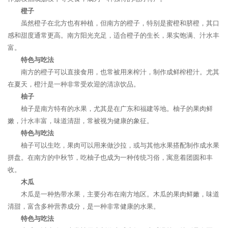
橙子
虽然橙子在北方也有种植，但南方的橙子，特别是蜜橙和脐橙，其口
感和甜度通常更高。南方阳光充足，适合橙子的生长，果实饱满、汁水丰
富。
特色与吃法
南方的橙子可以直接食用，也常被用来榨汁，制作成鲜榨橙汁。尤其
在夏天，橙汁是一种非常受欢迎的清凉饮品。
柚子
柚子是南方特有的水果，尤其是在广东和福建等地。柚子的果肉鲜
嫩，汁水丰富，味道清甜，常被视为健康的象征。
特色与吃法
柚子可以生吃，果肉可以用来做沙拉，或与其他水果搭配制作成水果
拼盘。在南方的中秋节，吃柚子也成为一种传统习俗，寓意着团圆和丰
收。
木瓜
木瓜是一种热带水果，主要分布在南方地区。木瓜的果肉鲜嫩，味道
清甜，富含多种营养成分，是一种非常健康的水果。
特色与吃法