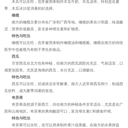
木瓜可以生吃，也常被用来制作木瓜牛奶、木瓜汤等。特别是在夏
季，木瓜冰沙是消暑的好选择。
橄榄
南方的橄榄主要分布在广东和广西等地。橄榄的果实小而圆，味道酸
涩，营养价值极高，富含多种维生素和矿物质。
特色与吃法
橄榄可以生吃，也常被用来制作橄榄油和橄榄酱。橄榄在南方的传统
医学中也被视为有助于养生的食品。
西瓜
尽管西瓜在北方也有种植，但南方的西瓜因阳光充足、气候适宜，口
感更加甜美。尤其是海南的西瓜，水分充足，口感极佳。
特色与吃法
西瓜可以生吃，切成块后非常解暑。南方人还常将西瓜榨汁，制成西
瓜饮料，成为夏季消暑的首选。
奇异果
奇异果虽然源于新西兰，但在南方的种植条件非常适合，尤其是在广
西和云南地区。奇异果的果肉酸甜可口，富含维生素C和膳食纤维。
特色与吃法
奇异果可以生吃，也可以用来制作果汁或果酱。在南方的水果拼盘