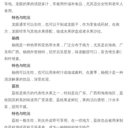
等地。龙眼的果肉清甜多汁，常被用作滋补食品，尤其适合女性和老年人
食用。
特色与吃法
龙眼通常可以生吃，也可以干制成龙眼干，作为零食或药材。在南
方，龙眼经常与其他水果搭配，做成水果拼盘或者水果沙拉。
杨桃
杨桃是一种热带和亚热带水果，广泛分布于南方，尤其是在海南、广
东和广西。杨桃外形独特，切开后呈星形，味道酸甜可口，富含维生素C
和纤维素。
特色与吃法
杨桃可以生吃，也可以用来榨汁或做成酱料。在夏季，杨桃汁是一种
清凉解暑的饮品，深受欢迎。
荔枝
荔枝是南方的代表性水果之一，特别是在广东、广西和海南地区，荔
枝因其鲜美的味道而广受喜爱。荔枝果皮鲜红，果肉洁白透明，汁水丰
富，甜而不腻。
特色与吃法
荔枝一般生吃，剥去外皮即可享用。在一些地方，荔枝也会被用来制
作荔枝酒或荔枝干等美食，成为一种独特的地方特产。