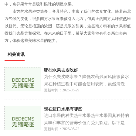
中，奇异果常常是吸引眼球的明星水果。
南方的水果种类繁多，各具特色，丰富了我们的饮食文化。随着南北
方气候的变化，很多南方水果逐渐被引入北方，但真正的南方风味依然难
以替代。无论是榴莲的浓烈，还是龙眼的甜美，这些南方特有的水果都值
得我们去品尝和探索。在未来的日子里，希望大家能够有机会亲自去南
方，体验这些美味水果的魅力。
相关资讯
哪些水果去皮吃好
为什么去皮吃水果？降低农药残留风险很多水
果在种植过程中可能会使用农药，虽然清洗可
更新时间：2026-05-29
以去除一部分残留物，但并不能完全消除。去
皮吃水果可以有效减少摄入农药的风险。苹
果、
现在进口水果有哪些
进口水果的种类热带水果热带水果因其独特的
风味和丰富的营养价值而受到欢迎。以下是一
更新时间：2026-05-22
些常见的进口热带水果。芒果芒果被誉为热带