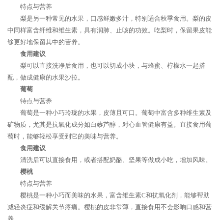
特点与营养
梨是另一种常见的水果，口感鲜嫩多汁，特别适合秋季食用。梨的皮
中同样富含纤维和维生素，具有润肺、止咳的功效。吃梨时，保留果皮能
够更好地保留其中的营养。
食用建议
梨可以直接洗净后食用，也可以切成小块，与蜂蜜、柠檬水一起搭
配，做成健康的水果沙拉。
葡萄
特点与营养
葡萄是一种小巧玲珑的水果，皮薄且可口。葡萄中富含多种维生素及
矿物质，尤其是抗氧化成分如白藜芦醇，对心血管健康有益。直接食用葡
萄时，能够轻松享受到它的美味与营养。
食用建议
清洗后可以直接食用，或者搭配奶酪、坚果等做成小吃，增加风味。
樱桃
特点与营养
樱桃是一种小巧而美味的水果，富含维生素C和抗氧化剂，能够帮助
减轻炎症和缓解关节疼痛。樱桃的皮非常薄，直接食用不会影响口感和营
养。