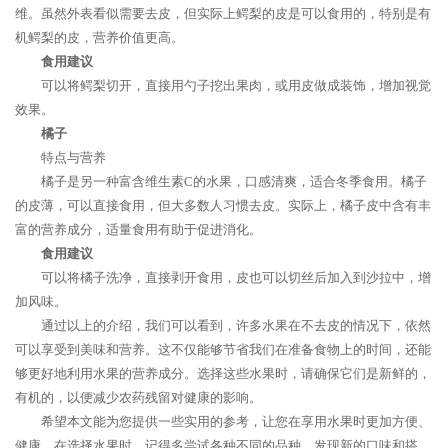
维。虽然外表看似需要去皮，但实际上鳄梨的皮是可以食用的，特别是有
机鳄梨的皮，营养价值更高。
食用建议
可以将鳄梨切开，直接用勺子挖出果肉，或用皮做成装饰，增加视觉
效果。
橘子
特点与营养
橘子是另一种富含维生素C的水果，口感清爽，适合冬季食用。橘子
的皮薄，可以直接食用，但大多数人习惯去皮。实际上，橘子皮中含有丰
富的营养成分，适量食用有助于促进消化。
食用建议
可以将橘子洗净，直接剥开食用，皮也可以切丝后加入到沙拉中，增
加风味。
通过以上的介绍，我们可以看到，许多水果在不去皮的情况下，依然
可以享受到美味和营养。这不仅能够节省我们在准备食物上的时间，还能
够更好地利用水果的营养成分。选择这些水果时，请确保它们是新鲜的，
有机的，以便减少农药残留对健康的影响。
希望本文能为您提供一些实用的参考，让您在享用水果时更加方便、
健康。在选择水果时，记得多尝试各种不同的品种，发现新的口味和搭