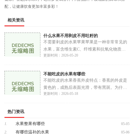
配，让健康饮食更加丰富多彩！
相关资讯
什么水果不用剥皮不用吐籽的
不需要剥皮的水果苹果苹果是一种非常常见的
水果，富含维生素C、纤维素和抗氧化物质。
更新时间：2026-05-20
苹果的皮薄且可食用，其中的营养成分丰富。
吃苹果时，我们只需洗净表面，便可直接享
用。苹
不能吃皮的水果有哪些
不能吃皮的水果香蕉外皮特点：香蕉的外皮是
黄色的，成熟后表面光滑，带有黑斑。为什么
更新时间：2026-05-18
不能吃皮：香蕉皮虽然可以食用，但生吃口感
苦涩且难以消化。去掉皮后，果肉香甜可口，
是
热门资讯
水果整果有哪些
1.
05-05
有哪些温补的水果
2.
05-06