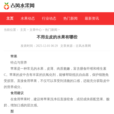
主页
水果动态
行业动态
热门新闻
最新资讯
当前位置：
主页
>
文章中心
>
热门新闻
>
不用去皮的水果有哪些
发表时间：2025-12-01 06:29
文章来源：古风水果网
苹果
特点与营养
苹果是一种常见的水果，皮薄、肉质脆嫩，富含膳食纤维和维生素
C。苹果的皮中含有丰富的抗氧化剂，能够帮助抵抗自由基，保护细胞免
受损害。直接食用苹果，不仅可以享受到清脆的口感，还能充分获取皮中
的营养成分。
食用建议
在食用苹果时，建议将苹果洗净后直接咬食，或切成块搭配坚果、酸
奶，增加口感的层次感。
梨